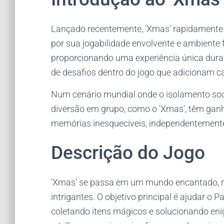
Lançado recentemente, 'Xmas' rapidamente 
por sua jogabilidade envolvente e ambiente f
proporcionando uma experiência única durant
de desafios dentro do jogo que adicionam 
Num cenário mundial onde o isolamento so
diversão em grupo, como o 'Xmas', têm ganh
memórias inesquecíveis, independentemente
Descrição do Jogo
'Xmas' se passa em um mundo encantado, r
intrigantes. O objetivo principal é ajudar o 
coletando itens mágicos e solucionando eni