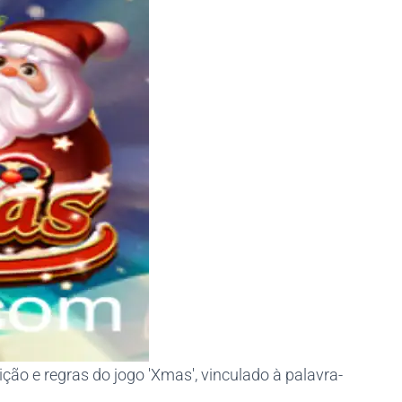
ção e regras do jogo 'Xmas', vinculado à palavra-