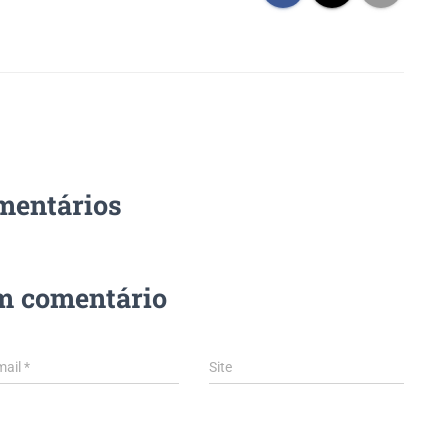
mentários
m comentário
mail
*
Site