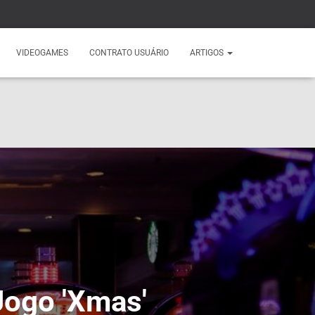
VIDEOGAMES
CONTRATO USUÁRIO
ARTIGOS
Jogo 'Xmas'