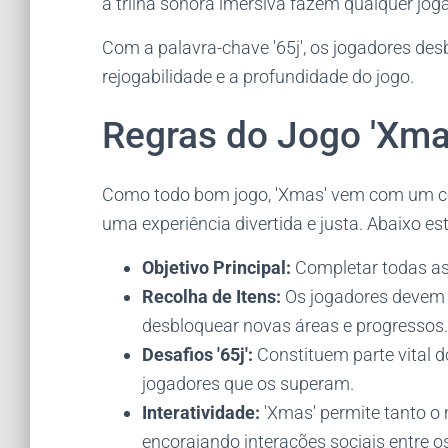
a trilha sonora imersiva fazem qualquer joga
Com a palavra-chave '65j', os jogadores de
rejogabilidade e a profundidade do jogo.
Regras do Jogo 'Xma
Como todo bom jogo, 'Xmas' vem com um co
uma experiência divertida e justa. Abaixo est
Objetivo Principal:
Completar todas as 
Recolha de Itens:
Os jogadores devem c
desbloquear novas áreas e progressos.
Desafios '65j':
Constituem parte vital 
jogadores que os superam.
Interatividade:
'Xmas' permite tanto o
encorajando interações sociais entre o