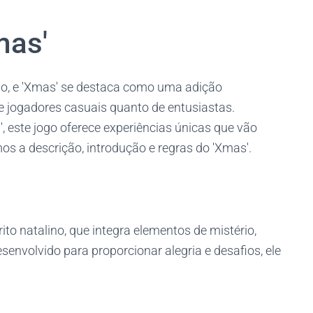
mas'
o, e 'Xmas' se destaca como uma adição
 jogadores casuais quanto de entusiastas.
, este jogo oferece experiências únicas que vão
mos a descrição, introdução e regras do 'Xmas'.
ito natalino, que integra elementos de mistério,
senvolvido para proporcionar alegria e desafios, ele