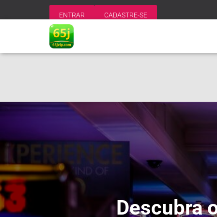
ENTRAR
CADASTRE-SE
Descubra o