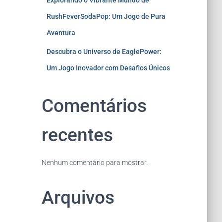
Explorando o Vibrante Mundo de
RushFeverSodaPop: Um Jogo de Pura
Aventura
Descubra o Universo de EaglePower:
Um Jogo Inovador com Desafios Únicos
Comentários
recentes
Nenhum comentário para mostrar.
Arquivos