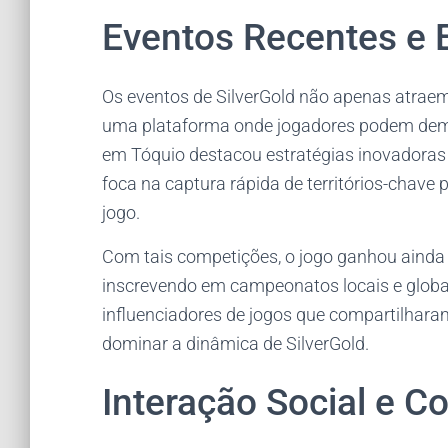
Eventos Recentes e 
Os eventos de SilverGold não apenas atra
uma plataforma onde jogadores podem demon
em Tóquio destacou estratégias inovadora
foca na captura rápida de territórios-chave p
jogo.
Com tais competições, o jogo ganhou ainda 
inscrevendo em campeonatos locais e globai
influenciadores de jogos que compartilhara
dominar a dinâmica de SilverGold.
Interação Social e 