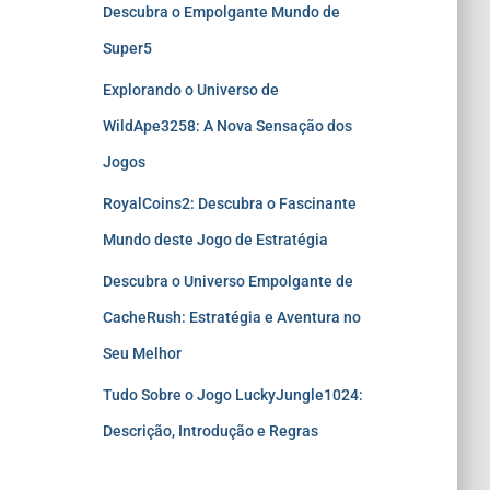
Descubra o Empolgante Mundo de
Super5
Explorando o Universo de
WildApe3258: A Nova Sensação dos
Jogos
RoyalCoins2: Descubra o Fascinante
Mundo deste Jogo de Estratégia
Descubra o Universo Empolgante de
CacheRush: Estratégia e Aventura no
Seu Melhor
Tudo Sobre o Jogo LuckyJungle1024:
Descrição, Introdução e Regras