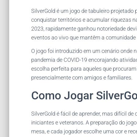
SilverGold é um jogo de tabuleiro projetado 
conquistar territórios e acumular riquezas
2023, rapidamente ganhou notoriedade devid
eventos ao vivo que mantêm a comunidade d
O jogo foi introduzido em um cenário onde
pandemia de COVID-19 encorajando atividad
escolha perfeita para aqueles que procuram
presencialmente com amigos e familiares.
Como Jogar SilverGo
SilverGold é fácil de aprender, mas difícil d
iniciantes e veteranos. A preparação do jogo
mesa, e cada jogador escolhe uma cor e re