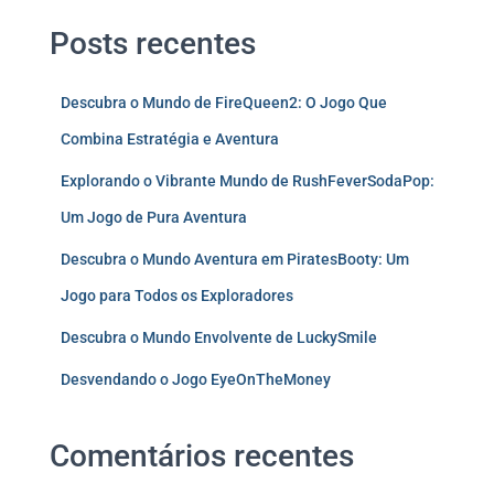
Posts recentes
Descubra o Mundo de FireQueen2: O Jogo Que
Combina Estratégia e Aventura
Explorando o Vibrante Mundo de RushFeverSodaPop:
Um Jogo de Pura Aventura
Descubra o Mundo Aventura em PiratesBooty: Um
Jogo para Todos os Exploradores
Descubra o Mundo Envolvente de LuckySmile
Desvendando o Jogo EyeOnTheMoney
Comentários recentes