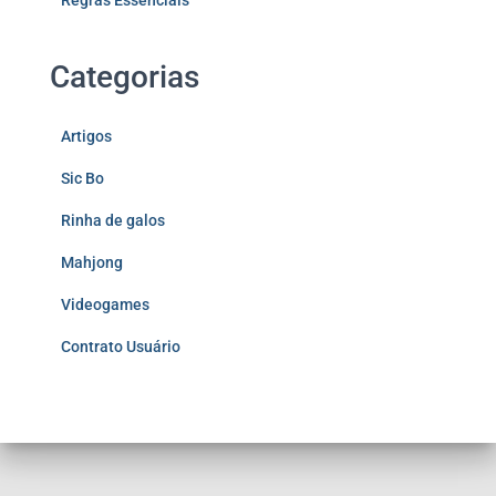
Regras Essenciais
Categorias
Artigos
Sic Bo
Rinha de galos
Mahjong
Videogames
Contrato Usuário