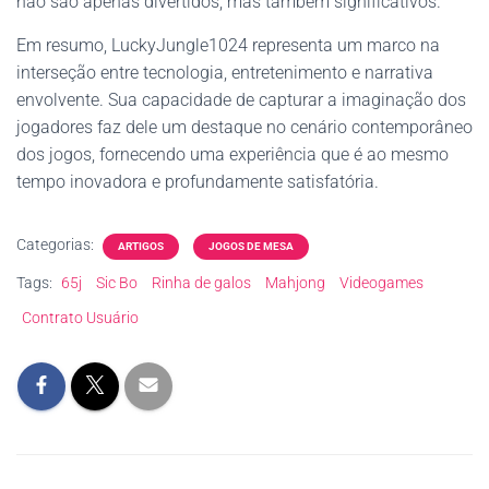
não são apenas divertidos, mas também significativos.
Em resumo, LuckyJungle1024 representa um marco na
interseção entre tecnologia, entretenimento e narrativa
envolvente. Sua capacidade de capturar a imaginação dos
jogadores faz dele um destaque no cenário contemporâneo
dos jogos, fornecendo uma experiência que é ao mesmo
tempo inovadora e profundamente satisfatória.
Categorias:
ARTIGOS
JOGOS DE MESA
Tags:
65j
Sic Bo
Rinha de galos
Mahjong
Videogames
Contrato Usuário