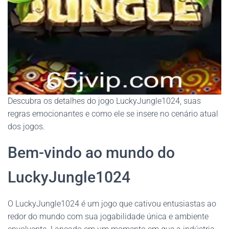
Descubra os detalhes do jogo LuckyJungle1024, suas
regras emocionantes e como ele se insere no cenário atual
dos jogos.
Bem-vindo ao mundo do
LuckyJungle1024
O LuckyJungle1024 é um jogo que cativou entusiastas ao
redor do mundo com sua jogabilidade única e ambiente