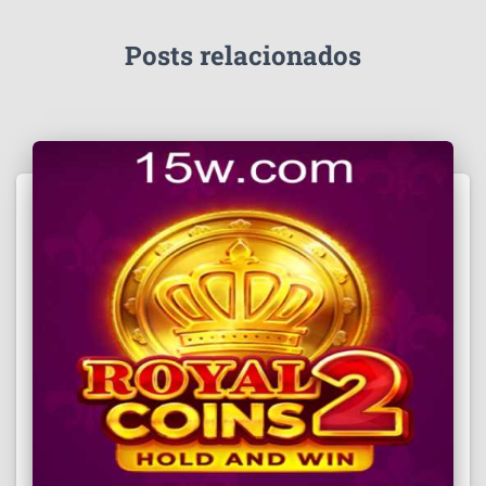
Posts relacionados