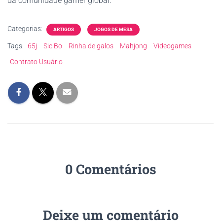
da comunidade gamer global.
Categorias:
ARTIGOS
JOGOS DE MESA
Tags:
65j
Sic Bo
Rinha de galos
Mahjong
Videogames
Contrato Usuário
0 Comentários
Deixe um comentário