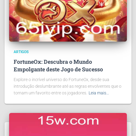
ARTIGOS
FortuneOx: Descubra o Mundo
Empolgante deste Jogo de Sucesso
Explore o incrível universo do FortuneOx, desde sua
introdução deslumbrante até as regras envolventes que o
tornam um favorito entre os jogadores.
Leia mais…