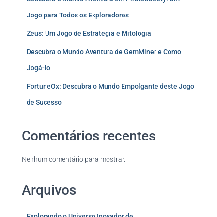
Jogo para Todos os Exploradores
Zeus: Um Jogo de Estratégia e Mitologia
Descubra o Mundo Aventura de GemMiner e Como
Jogá-lo
FortuneOx: Descubra o Mundo Empolgante deste Jogo
de Sucesso
Comentários recentes
Nenhum comentário para mostrar.
Arquivos
Explorando o Universo Inovador de