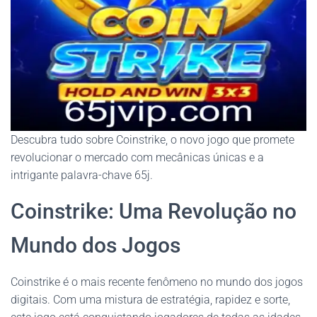
Descubra tudo sobre Coinstrike, o novo jogo que promete
revolucionar o mercado com mecânicas únicas e a
intrigante palavra-chave 65j.
Coinstrike: Uma Revolução no
Mundo dos Jogos
Coinstrike é o mais recente fenômeno no mundo dos jogos
digitais. Com uma mistura de estratégia, rapidez e sorte,