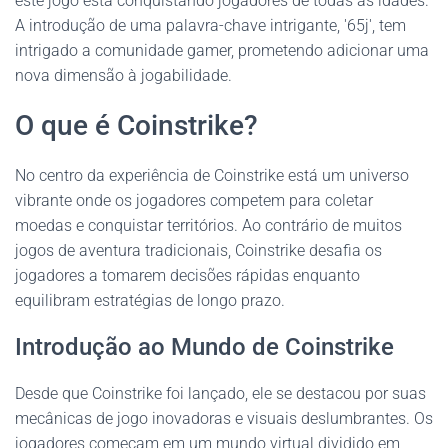
este jogo está conquistando jogadores de todas as idades.
A introdução de uma palavra-chave intrigante, '65j', tem
intrigado a comunidade gamer, prometendo adicionar uma
nova dimensão à jogabilidade.
O que é Coinstrike?
No centro da experiência de Coinstrike está um universo
vibrante onde os jogadores competem para coletar
moedas e conquistar territórios. Ao contrário de muitos
jogos de aventura tradicionais, Coinstrike desafia os
jogadores a tomarem decisões rápidas enquanto
equilibram estratégias de longo prazo.
Introdução ao Mundo de Coinstrike
Desde que Coinstrike foi lançado, ele se destacou por suas
mecânicas de jogo inovadoras e visuais deslumbrantes. Os
jogadores começam em um mundo virtual dividido em