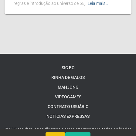
regras e introdução ao universo de 65j.
Leia mais…
SIC BO
RINHA DE GALOS
MAHJONG
VIDEOGAMES
CONTRATO USUÁRIO
NOTÍCIAS EXPRESSAS
© 65jDescubra jogos diversos e emocionantes para todas as idades