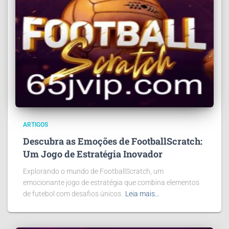
ARTIGOS
Descubra as Emoções de FootballScratch:
Um Jogo de Estratégia Inovador
Explorando o mundo de FootballScratch, um
emocionante jogo de estratégia que combina elementos
de futebol com desafios únicos.
Leia mais…