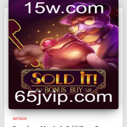
ARTIGOS