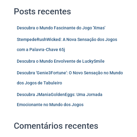
Posts recentes
Descubra o Mundo Fascinante do Jogo 'Xmas'
StempedeRushWicked: A Nova Sensação dos Jogos
com a Palavra-Chave 65j
Descubra o Mundo Envolvente de LuckySmile
Descubra 'Genie3Fortune': O Novo Sensação no Mundo
dos Jogos de Tabuleiro
Descubra JManiaGoldenEggs: Uma Jornada
Emocionante no Mundo dos Jogos
Comentários recentes